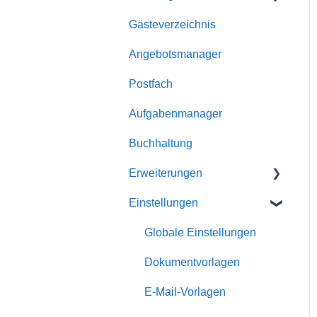
Gästeverzeichnis
Kalender
Buchungen
Angebotsmanager
Unterkünfte
Reservierungen
Postfach
Homepage-Module
Angebote
Aufgabenmanager
Rabatte
Buchhaltung
Schnittstellen
Erweiterungen
Einstellungen
Homepage-Module
Channelmanager
Globale Einstellungen
Statistiken
Dokumentvorlagen
Gästemappe
E-Mail-Vorlagen