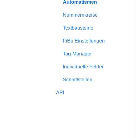
Dienstleister
Automatismen
Eigentümer
Nummernkreise
Bewertungen
Textbausteine
Rabatte
FiBu Einstellungen
Zuschläge
Tag-Manager
Serienversand
Individuelle Felder
Schnittstellen
API