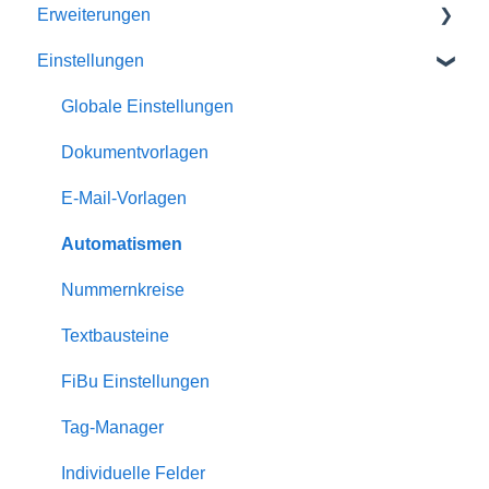
Erweiterungen
Einstellungen
Homepage-Module
Channelmanager
Globale Einstellungen
Statistiken
Dokumentvorlagen
Gästemappe
E-Mail-Vorlagen
Dienstleister
Automatismen
Eigentümer
Nummernkreise
Bewertungen
Textbausteine
Rabatte
FiBu Einstellungen
Zuschläge
Tag-Manager
Serienversand
Individuelle Felder