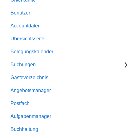
Benutzer
Allgemein
Accountdaten
Buchungen
Übersichtsseite
Automatismen
Belegungskalender
Dokumente
Buchungen
E-Mailversand
Gästeverzeichnis
Kalender
Buchungen
Angebotsmanager
Unterkünfte
Reservierungen
Postfach
Homepage-Module
Angebote
Aufgabenmanager
Rabatte
Buchhaltung
Schnittstellen