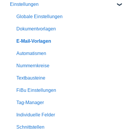
Einstellungen
Homepage-Module
Channelmanager
Globale Einstellungen
Statistiken
Dokumentvorlagen
Gästemappe
E-Mail-Vorlagen
Dienstleister
Automatismen
Eigentümer
Nummernkreise
Bewertungen
Textbausteine
Rabatte
FiBu Einstellungen
Zuschläge
Tag-Manager
Serienversand
Individuelle Felder
Schnittstellen