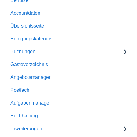
Benutzer
Allgemein
Accountdaten
Buchungen
Übersichtsseite
Automatismen
Belegungskalender
Dokumente
Buchungen
E-Mailversand
Gästeverzeichnis
Kalender
Buchungen
Angebotsmanager
Unterkünfte
Reservierungen
Postfach
Homepage-Module
Angebote
Aufgabenmanager
Rabatte
Buchhaltung
Schnittstellen
Erweiterungen