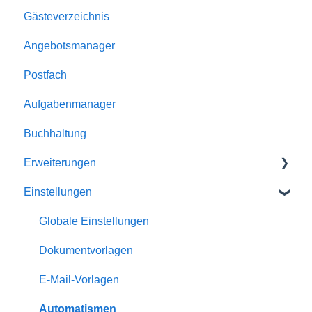
Gästeverzeichnis
Kalender
Buchungen
Angebotsmanager
Unterkünfte
Reservierungen
Postfach
Homepage-Module
Angebote
Aufgabenmanager
Rabatte
Buchhaltung
Schnittstellen
Erweiterungen
Einstellungen
Homepage-Module
Channelmanager
Globale Einstellungen
Statistiken
Dokumentvorlagen
Gästemappe
E-Mail-Vorlagen
Dienstleister
Automatismen