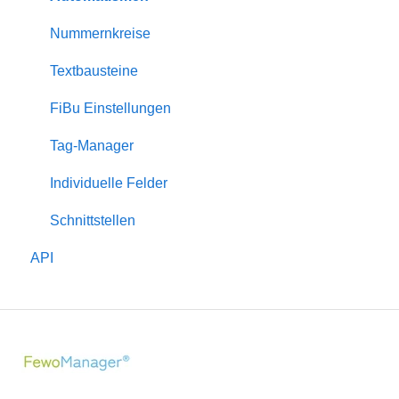
Eigentümer
Nummernkreise
Bewertungen
Textbausteine
Rabatte
FiBu Einstellungen
Zuschläge
Tag-Manager
Serienversand
Individuelle Felder
Schnittstellen
API