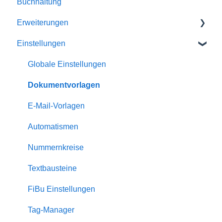
Buchhaltung
Schnittstellen
Erweiterungen
Einstellungen
Homepage-Module
Channelmanager
Globale Einstellungen
Statistiken
Dokumentvorlagen
Gästemappe
E-Mail-Vorlagen
Dienstleister
Automatismen
Eigentümer
Nummernkreise
Bewertungen
Textbausteine
Rabatte
FiBu Einstellungen
Zuschläge
Tag-Manager