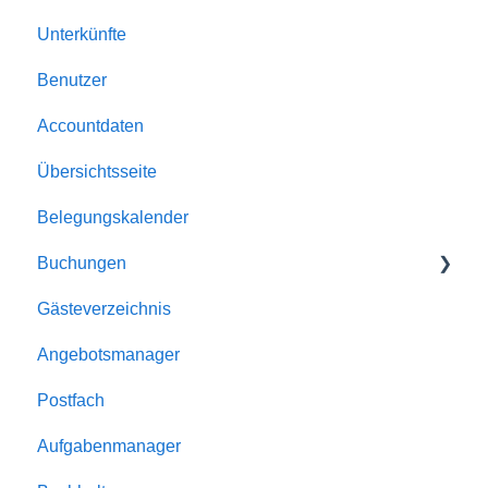
Unterkünfte
Account
Benutzer
Allgemein
Accountdaten
Buchungen
Übersichtsseite
Automatismen
Belegungskalender
Dokumente
Buchungen
E-Mailversand
Gästeverzeichnis
Kalender
Buchungen
Angebotsmanager
Unterkünfte
Reservierungen
Postfach
Homepage-Module
Angebote
Aufgabenmanager
Rabatte