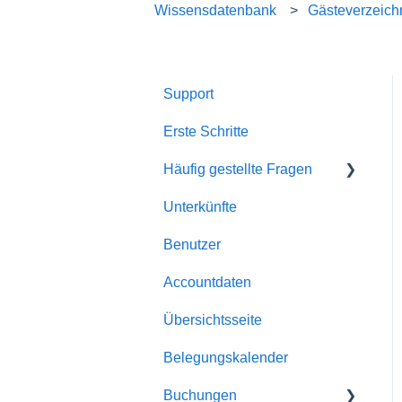
Wissensdatenbank
Gästeverzeich
Support
Erste Schritte
Häufig gestellte Fragen
Unterkünfte
Account
Benutzer
Allgemein
Accountdaten
Buchungen
Übersichtsseite
Automatismen
Belegungskalender
Dokumente
Buchungen
E-Mailversand