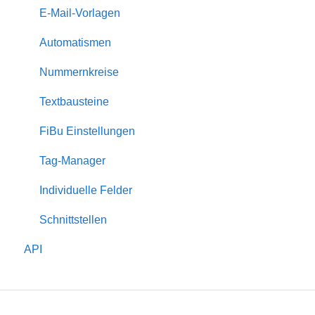
Gästemappe
E-Mail-Vorlagen
Dienstleister
Automatismen
Eigentümer
Nummernkreise
Bewertungen
Textbausteine
Rabatte
FiBu Einstellungen
Zuschläge
Tag-Manager
Serienversand
Individuelle Felder
Schnittstellen
API