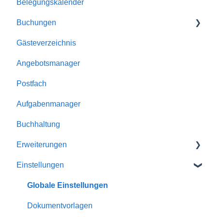
Belegungskalender
Dokumente
Buchungen
E-Mailversand
Gästeverzeichnis
Kalender
Buchungen
Angebotsmanager
Unterkünfte
Reservierungen
Postfach
Homepage-Module
Angebote
Aufgabenmanager
Rabatte
Buchhaltung
Schnittstellen
Erweiterungen
Einstellungen
Homepage-Module
Channelmanager
Globale Einstellungen
Statistiken
Dokumentvorlagen