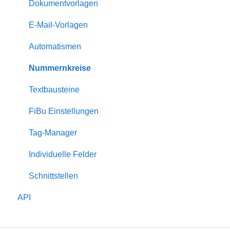
Statistiken
Dokumentvorlagen
Gästemappe
E-Mail-Vorlagen
Dienstleister
Automatismen
Eigentümer
Nummernkreise
Bewertungen
Textbausteine
Rabatte
FiBu Einstellungen
Zuschläge
Tag-Manager
Serienversand
Individuelle Felder
Schnittstellen
API