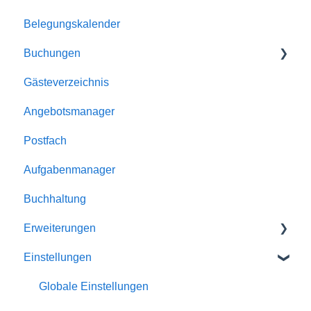
Belegungskalender
Dokumente
Buchungen
E-Mailversand
Gästeverzeichnis
Kalender
Buchungen
Angebotsmanager
Unterkünfte
Reservierungen
Postfach
Homepage-Module
Angebote
Aufgabenmanager
Rabatte
Buchhaltung
Schnittstellen
Erweiterungen
Einstellungen
Homepage-Module
Channelmanager
Globale Einstellungen