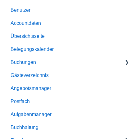
Benutzer
Allgemein
Accountdaten
Buchungen
Übersichtsseite
Automatismen
Belegungskalender
Dokumente
Buchungen
E-Mailversand
Gästeverzeichnis
Kalender
Buchungen
Angebotsmanager
Unterkünfte
Reservierungen
Postfach
Homepage-Module
Angebote
Aufgabenmanager
Rabatte
Buchhaltung
Schnittstellen