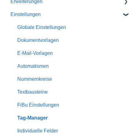
Erweiterungen
Einstellungen
Homepage-Module
Channelmanager
Globale Einstellungen
Statistiken
Dokumentvorlagen
Gästemappe
E-Mail-Vorlagen
Dienstleister
Automatismen
Eigentümer
Nummernkreise
Bewertungen
Textbausteine
Rabatte
FiBu Einstellungen
Zuschläge
Tag-Manager
Serienversand
Individuelle Felder