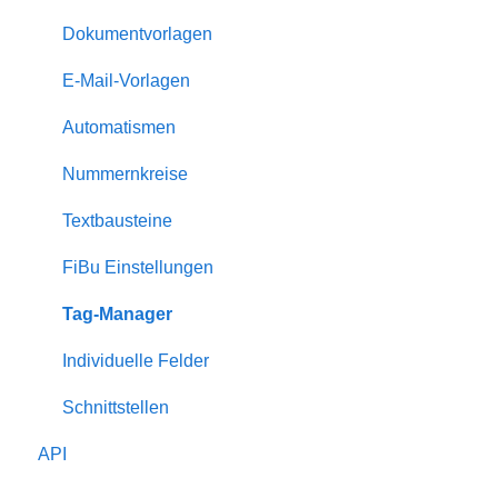
Statistiken
Dokumentvorlagen
Gästemappe
E-Mail-Vorlagen
Dienstleister
Automatismen
Eigentümer
Nummernkreise
Bewertungen
Textbausteine
Rabatte
FiBu Einstellungen
Zuschläge
Tag-Manager
Serienversand
Individuelle Felder
Schnittstellen
API