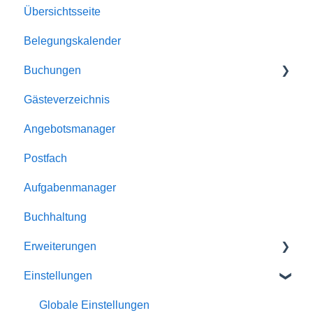
Übersichtsseite
Automatismen
Belegungskalender
Dokumente
Buchungen
E-Mailversand
Gästeverzeichnis
Kalender
Buchungen
Angebotsmanager
Unterkünfte
Reservierungen
Postfach
Homepage-Module
Angebote
Aufgabenmanager
Rabatte
Buchhaltung
Schnittstellen
Erweiterungen
Einstellungen
Homepage-Module
Channelmanager
Globale Einstellungen